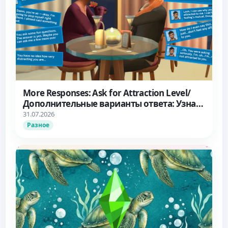
More Responses: Ask for Attraction Level/
Дополнительные варианты ответа: Узнать
об уровне влечения
31.07.2026
Разное