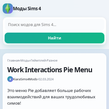
Моды Sims 4
Поиск модов
Найти
Главная
›
Моды
›
Геймплей
›
Разное
Work Interactions Pie Menu
KiaraSims4Mods
•
02.03.2024
K
Это меню Pie добавляет больше рабочих
взаимодействий для ваших трудолюбивых
симов!