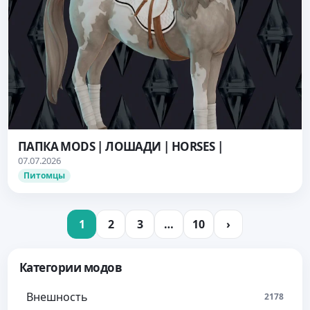
ПАПКА MODS | ЛОШАДИ | HORSES |
07.07.2026
Питомцы
1
2
3
…
10
›
Категории модов
Внешность
2178