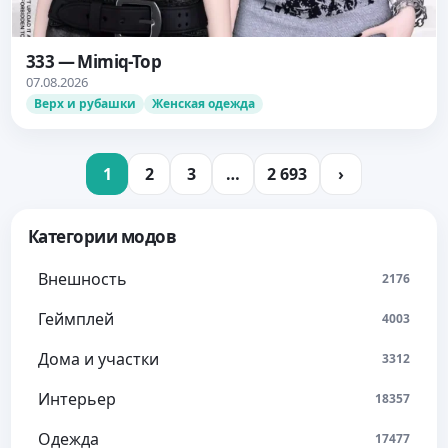
333 — Mimiq-Top
07.08.2026
Верх и рубашки
Женская одежда
1
2
3
…
2 693
›
Категории модов
Внешность
2176
Геймплей
4003
Дома и участки
3312
Интерьер
18357
Одежда
17477