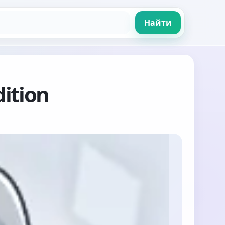
Найти
dition