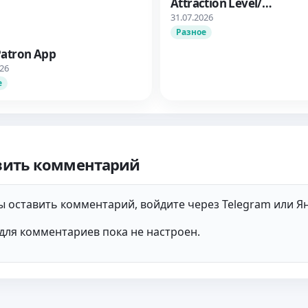
Attraction Level/
Дополнительные вари
31.07.2026
ответа: Узнать об уров
Разное
влечения
Patron App
026
е
вить комментарий
 оставить комментарий, войдите через Telegram или Ян
для комментариев пока не настроен.