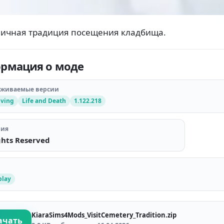
ичная традиция посещения кладбища.
рмация о моде
рживаемые версии
iving
Life and Death
1.122.218
зия
ghts Reserved
lay
KiaraSims4Mods_VisitCemetery_Tradition.zip
ачать