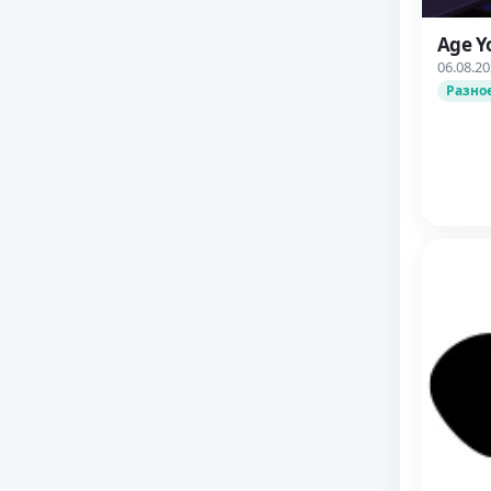
Age Y
06.08.2
Разно