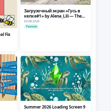
Загрузочный экран «Гусь в
кепке#1» by Alena_Lili — The
Sims 4
03.08.2026
Разное
al Fix
Summer 2026 Loading Screen 9