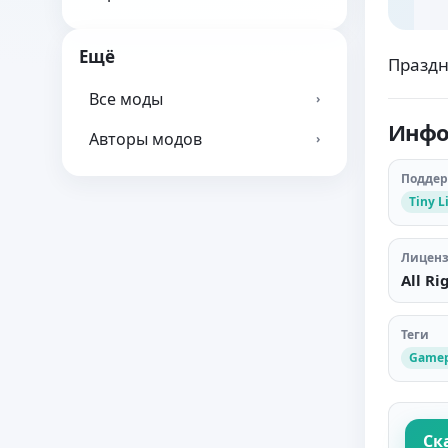
Ещё
Праздн
Все моды
›
Инфо
Авторы модов
›
Подде
Tiny L
Лицен
All Ri
Теги
Gamep
Ск