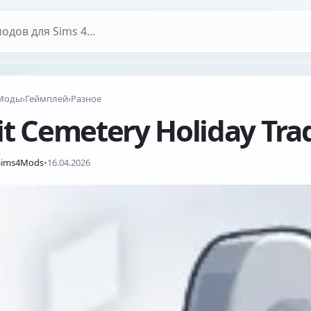
дов
Моды
›
Геймплей
›
Разное
it Cemetery Holiday Tra
Sims4Mods
•
16.04.2026