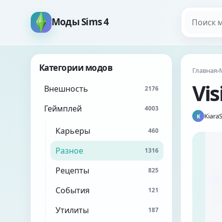
Поиск мо
Моды Sims 4
Категории модов
Главная
›
Vis
Внешность
2176
Геймплей
4003
Kiara
K
Карьеры
460
Разное
1316
Рецепты
825
События
121
Утилиты
187