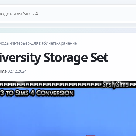
дов
Моды
›
Интерьер
›
Для кабинета
•
Хранение
versity Storage Set
Sims
•
02.12.2024