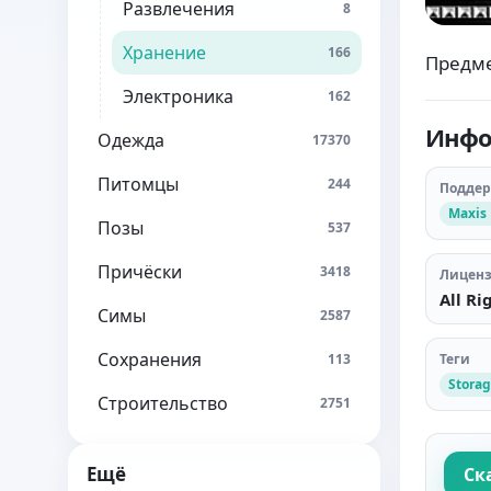
Развлечения
8
Хранение
166
Предме
Электроника
162
Инфо
Одежда
17370
Питомцы
244
Подде
Maxis
Позы
537
Причёски
3418
Лицен
All Ri
Симы
2587
Сохранения
Теги
113
Stora
Строительство
2751
Ещё
Ск