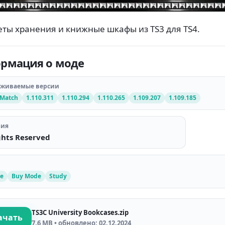
ты хранения и книжные шкафы из TS3 для TS4.
рмация о моде
рживаемые версии
 Match
1.110.311
1.110.294
1.110.265
1.109.207
1.109.185
зия
ghts Reserved
ge
Buy Mode
Study
TS3C University Bookcases.zip
ачать
7,6 MB • обновлено: 02.12.2024