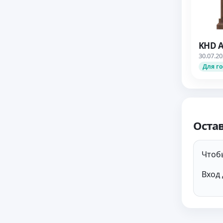
KHD A
30.07.2
Для г
Оста
Чтобы
Вход 