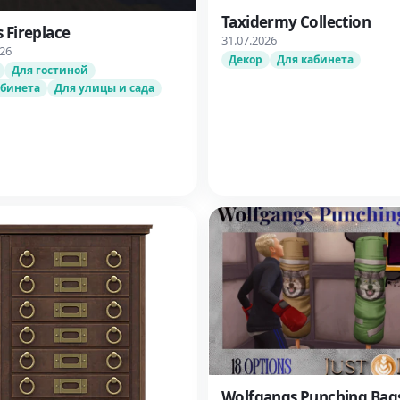
Taxidermy Collection
 Fireplace
31.07.2026
026
Декор
Для кабинета
Для гостиной
абинета
Для улицы и сада
Wolfgangs Punching Bag