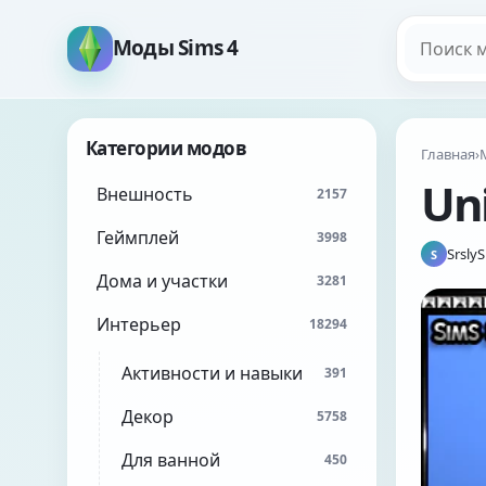
Поиск мо
Моды Sims 4
Категории модов
Главная
›
Uni
Внешность
2157
Геймплей
3998
Srsly
S
Дома и участки
3281
Интерьер
18294
Активности и навыки
391
Декор
5758
Для ванной
450