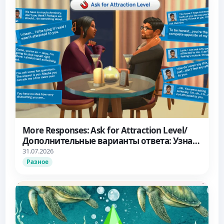
More Responses: Ask for Attraction Level/
Дополнительные варианты ответа: Узнать
об уровне влечения
31.07.2026
Разное