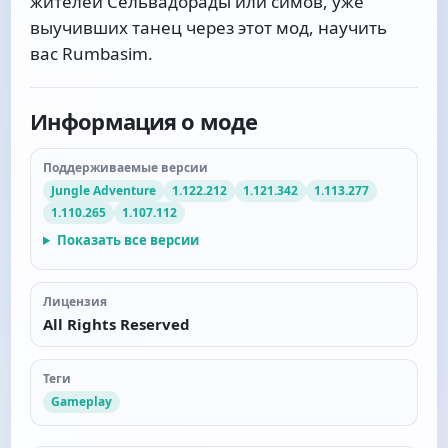
жителей Сельвадорады или симов, уже
выучивших танец через этот мод, научить
вас Rumbasim.
Информация о моде
Поддерживаемые версии
Jungle Adventure
1.122.212
1.121.342
1.113.277
1.110.265
1.107.112
Показать все версии
Лицензия
All Rights Reserved
Теги
Gameplay