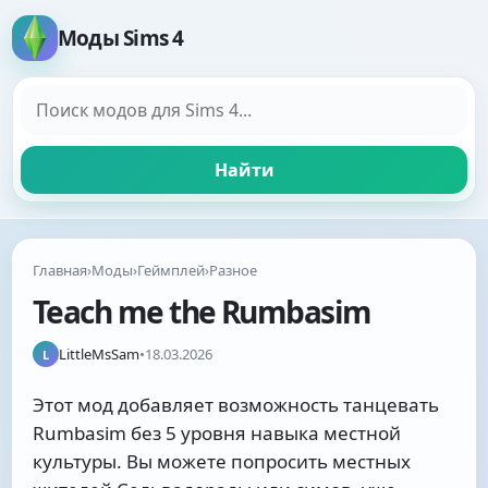
Моды Sims 4
Поиск модов
Найти
Главная
›
Моды
›
Геймплей
›
Разное
Teach me the Rumbasim
LittleMsSam
•
18.03.2026
L
Этот мод добавляет возможность танцевать
Rumbasim без 5 уровня навыка местной
культуры. Вы можете попросить местных