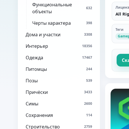
Функциональные
Лицен
632
объекты
All Ri
Черты характера
398
Теги
Дома и участки
3308
Gamep
Интерьер
18356
Одежда
17467
Ск
Питомцы
244
Позы
539
Причёски
3433
Симы
2600
Сохранения
114
Строительство
2759