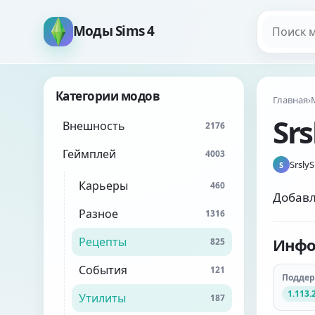
Поиск мо
Моды Sims 4
Категории модов
Главная
›
Sr
Внешность
2176
Геймплей
4003
Srsly
S
Карьеры
460
Добавл
Разное
1316
Рецепты
Инфо
825
События
121
Подде
1.113.
Утилиты
187