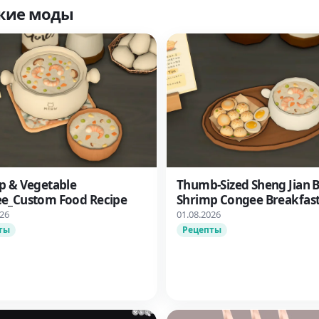
жие моды
p & Vegetable
Thumb-Sized Sheng Jian 
e_Custom Food Recipe
Shrimp Congee Breakfas
Set_Custom Food Recipe
026
01.08.2026
ты
Рецепты