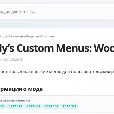
дов
Моды
›
Геймплей
›
Рецепты
•
Утилиты
sly’s Custom Menus: Wo
Sims
•
01.03.2025
яет пользовательские меню для пользовательских р
рмация о моде
рживаемые версии
277
1.112.519
1.112.481
1.111.102
1.110.311