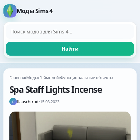
Моды Sims 4
Поиск модов
Найти
Главная
›
Моды
›
Геймплей
›
Функциональные объекты
Spa Staff Lights Incense
flauschtrud
•
15.03.2023
F