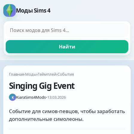
Моды Sims 4
Поиск модов
Найти
Главная
›
Моды
›
Геймплей
›
События
Singing Gig Event
KiaraSims4Mods
•
13.03.2026
K
Событие для симов-певцов, чтобы заработать
дополнительные симолеоны.