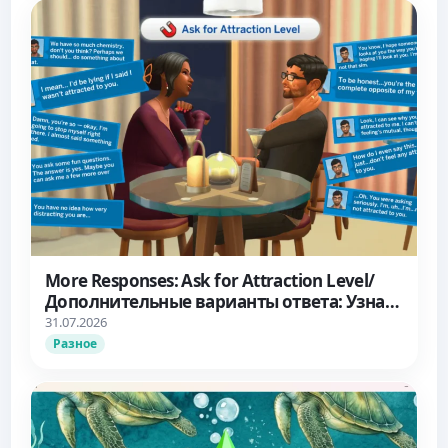
More Responses: Ask for Attraction Level/
Дополнительные варианты ответа: Узнать
об уровне влечения
31.07.2026
Разное