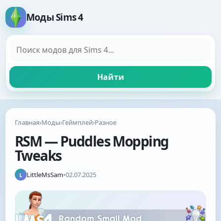
Моды Sims 4
Поиск модов
Найти
Главная
›
Моды
›
Геймплей
›
Разное
RSM — Puddles Mopping
Tweaks
LittleMsSam
•
02.07.2025
L