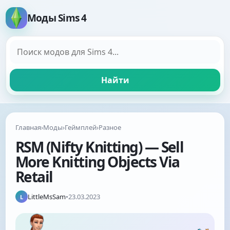
Моды Sims 4
Поиск модов
Найти
Главная
›
Моды
›
Геймплей
›
Разное
RSM (Nifty Knitting) — Sell
More Knitting Objects Via
Retail
LittleMsSam
•
23.03.2023
L