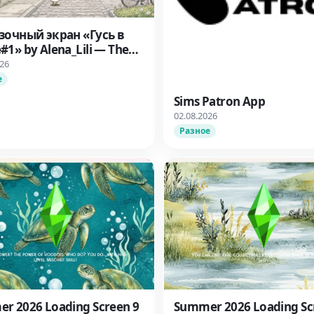
зочный экран «Гусь в
#1» by Alena_Lili — The
4
026
е
Sims Patron App
02.08.2026
Разное
r 2026 Loading Screen 9
Summer 2026 Loading Sc