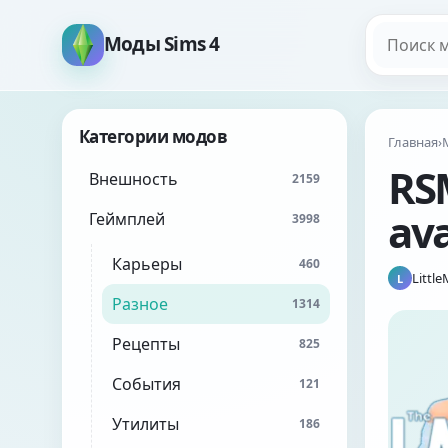
Поиск мо
Моды Sims 4
Категории модов
Главная
›
RS
Внешность
2159
ava
Геймплей
3998
Карьеры
460
Littl
L
Разное
1314
Рецепты
825
События
121
Утилиты
186