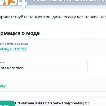
приветствуйте пациентов, даже если у вас плохое на
рмация о моде
рживаемые версии
and Dogs
1.96.365
зия
ghts Reserved
lay
LittleMsSam_RSM_EP_CD_VetWarmlyGreeting.zip
ачать