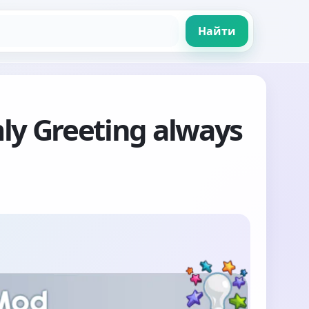
Найти
ly Greeting always