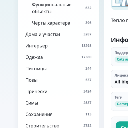
Функциональные
632
объекты
Тепло 
Черты характера
396
Дома и участки
3287
Инфо
Интерьер
18298
Подде
Одежда
17380
Cats 
Питомцы
244
Лицен
Позы
537
All Ri
Причёски
3424
Теги
Симы
2587
Gamep
Сохранения
113
Строительство
2752
Ск