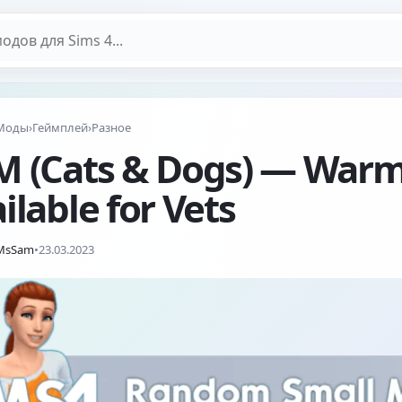
дов
Моды
›
Геймплей
›
Разное
M (Cats & Dogs) — Warm
ilable for Vets
eMsSam
•
23.03.2023