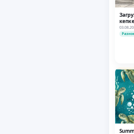
Загру
кепке
Sims 
03.08.2
Разно
Summe