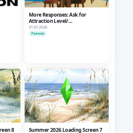
More Responses: Ask for
Attraction Level/
Дополнительные варианты
31.07.2026
ответа: Узнать об уровне
Разное
влечения
reen 8
Summer 2026 Loading Screen 7