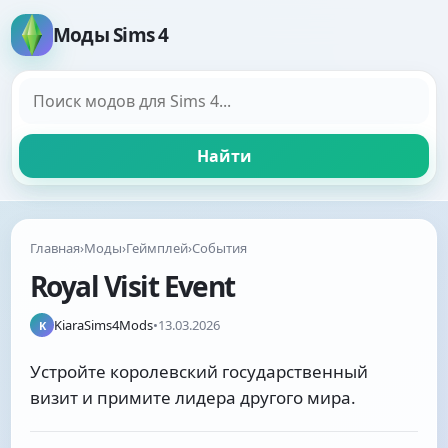
Моды Sims 4
Поиск модов
Найти
Главная
›
Моды
›
Геймплей
›
События
Royal Visit Event
KiaraSims4Mods
•
13.03.2026
K
Устройте королевский государственный
визит и примите лидера другого мира.