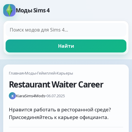
Моды Sims 4
Поиск модов
Найти
Главная
›
Моды
›
Геймплей
›
Карьеры
Restaurant Waiter Career
KiaraSims4Mods
•
06.07.2025
K
Нравится работать в ресторанной среде?
Присоединяйтесь к карьере официанта.