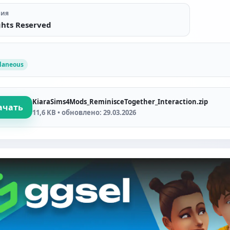
зия
ghts Reserved
llaneous
KiaraSims4Mods_ReminisceTogether_Interaction.zip
ачать
11,6 KB • обновлено: 29.03.2026