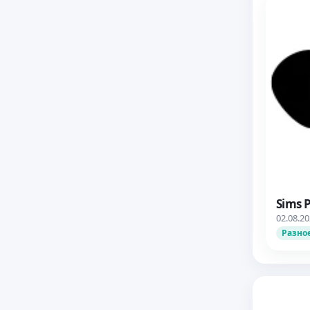
Sims 
02.08.2
Разно