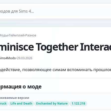
дов
Моды
›
Геймплей
›
Разное
inisce Together Intera
Sims4Mods
•
29.03.2026
действие, позволяющее симам вспоминать прошлое 
рмация о моде
рживаемые версии
ruck
Life and Death
Enchanted by Nature
1.122.218