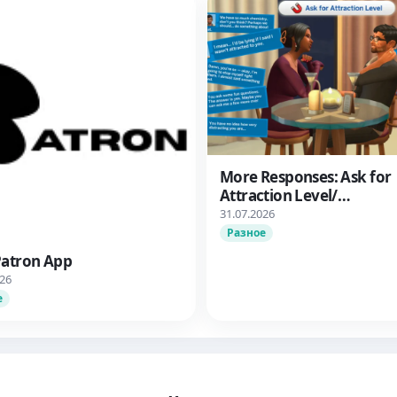
More Responses: Ask for
Attraction Level/
Дополнительные вари
31.07.2026
ответа: Узнать об уров
Разное
влечения
Patron App
026
е