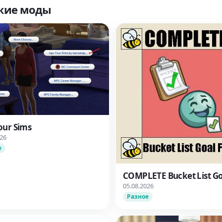
жие моды
our Sims
026
е
COMPLETE Bucket List Go
05.08.2026
Разное