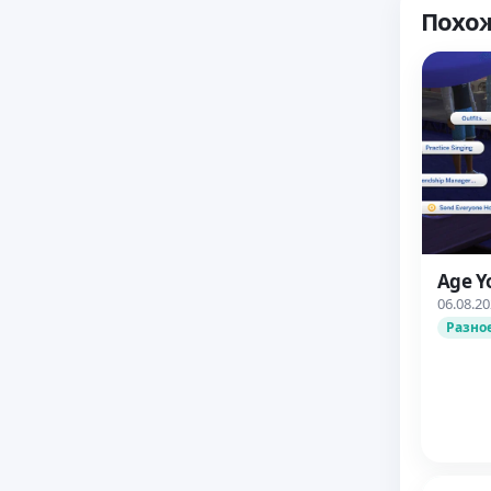
Похо
Age Y
06.08.2
Разно