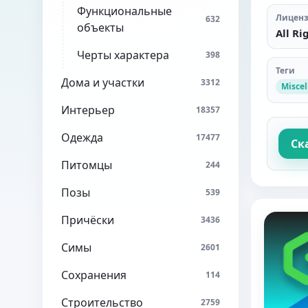
Функциональные
Лицен
632
объекты
All Ri
Черты характера
398
Теги
Дома и участки
3312
Misce
Интерьер
18357
Одежда
17477
Ск
Питомцы
244
Позы
539
Причёски
3436
Симы
2601
Сохранения
114
Строительство
2759