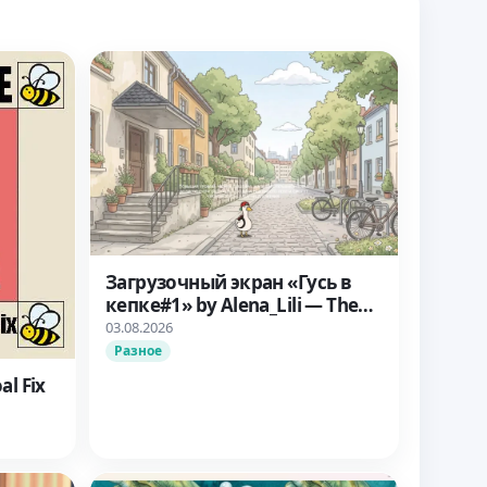
Загрузочный экран «Гусь в
кепке#1» by Alena_Lili — The
Sims 4
03.08.2026
Разное
al Fix