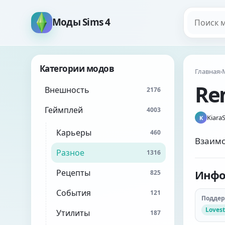
Поиск мо
Моды Sims 4
Категории модов
Главная
›
Rem
Внешность
2176
Геймплей
4003
Kiara
K
Карьеры
460
Взаимо
Разное
1316
Рецепты
Инфо
825
События
121
Подде
Lovest
Утилиты
187