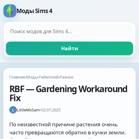
Моды Sims 4
Поиск модов
Найти
Главная
›
Моды
›
Геймплей
›
Разное
RBF — Gardening Workaround
Fix
LittleMsSam
•
02.07.2025
L
По неизвестной причине растения очень
часто превращаются обратно в кучки земли.