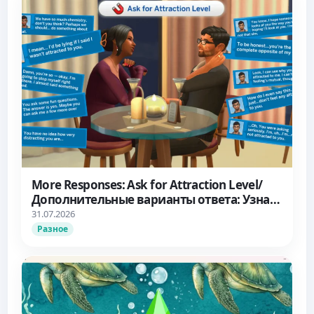
More Responses: Ask for Attraction Level/
Дополнительные варианты ответа: Узнать
об уровне влечения
31.07.2026
Разное