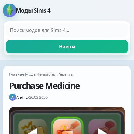
Моды Sims 4
Поиск модов
Найти
Главная
›
Моды
›
Геймплей
›
Рецепты
Purchase Medicine
Andirz
•
26.03.2026
A