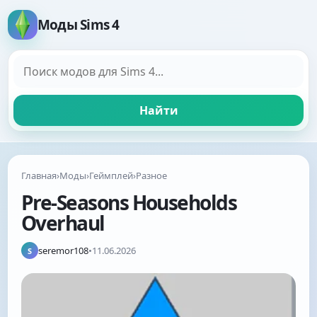
Моды Sims 4
Поиск модов
Найти
Главная
›
Моды
›
Геймплей
›
Разное
Pre-Seasons Households
Overhaul
seremor108
•
11.06.2026
S