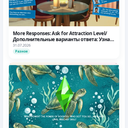
More Responses: Ask for Attraction Level/
Дополнительные варианты ответа: Узнать
об уровне влечения
31.07.2026
Разное