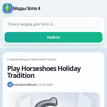
Моды Sims 4
Поиск модов
Найти
Главная
›
Моды
›
Геймплей
›
Разное
Play Horseshoes Holiday
Tradition
KiaraSims4Mods
•
13.04.2026
K