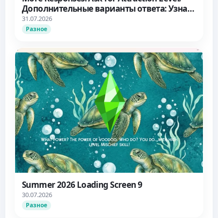
Дополнительные варианты ответа: Узнать
об уровне влечения
31.07.2026
Разное
Summer 2026 Loading Screen 9
30.07.2026
Разное