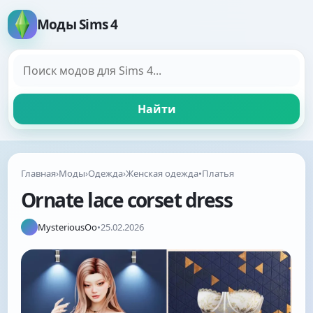
Моды Sims 4
Поиск модов
Найти
Главная
›
Моды
›
Одежда
›
Женская одежда
•
Платья
Ornate lace corset dress
MysteriousOo
•
25.02.2026