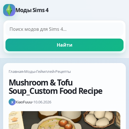
Моды Sims 4
Поиск модов
Найти
Главная
›
Моды
›
Геймплей
›
Рецепты
Mushroom & Tofu
Soup_Custom Food Recipe
XiaoFuuu
•
10.06.2026
X