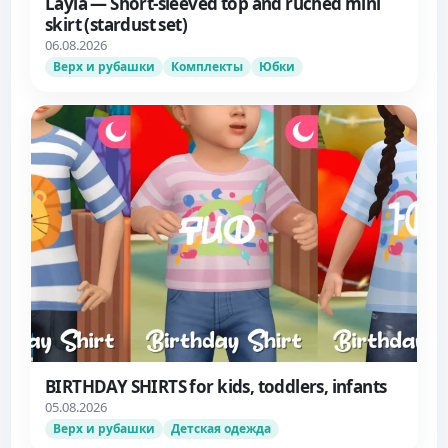
Layla — Short-sleeved top and ruched mini
skirt (stardust set)
06.08.2026
Верх и рубашки
Комплекты
Юбки
BIRTHDAY SHIRTS for kids, toddlers, infants
05.08.2026
Верх и рубашки
Детская одежда