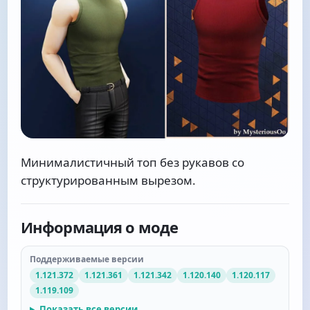
Минималистичный топ без рукавов со
структурированным вырезом.
Информация о моде
Поддерживаемые версии
1.121.372
1.121.361
1.121.342
1.120.140
1.120.117
1.119.109
Показать все версии