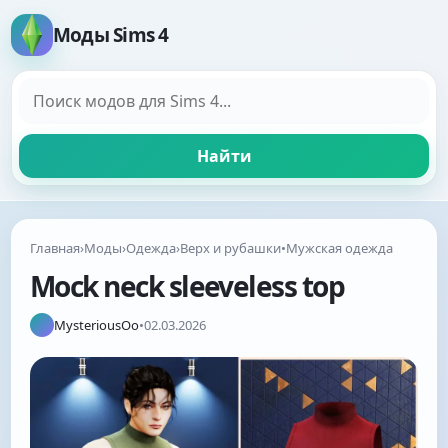
Моды Sims 4
Поиск модов
Найти
Главная
›
Моды
›
Одежда
›
Верх и рубашки
•
Мужская одежда
Mock neck sleeveless top
MysteriousOo
•
02.03.2026