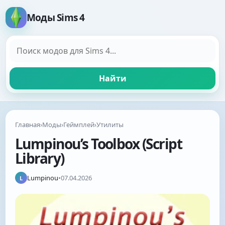
Моды Sims 4
Поиск модов
Найти
Главная
›
Моды
›
Геймплей
›
Утилиты
Lumpinou’s Toolbox (Script
Library)
Lumpinou
•
07.04.2026
L