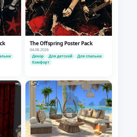
ack
The Offspring Poster Pack
04.08.2026
альни
Декор
Для детской
Для спальни
Комфорт