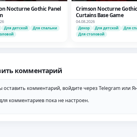
on Nocturne Gothic Panel
Crimson Nocturne Gothi
in
Curtains Base Game
026
04.08.2026
Для детской
Для спальни
Декор
Для детской
Для сп
толовой
Для столовой
вить комментарий
 оставить комментарий, войдите через Telegram или Ян
для комментариев пока не настроен.