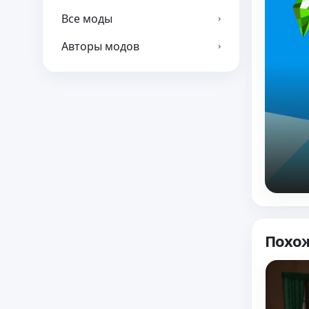
Все моды
›
Авторы модов
›
Похо