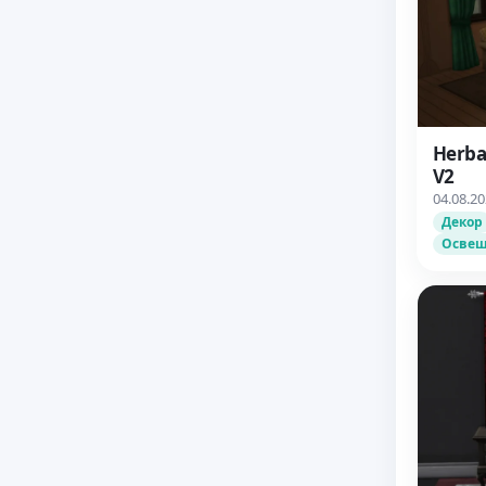
Herba
V2
04.08.2
Декор
Осве