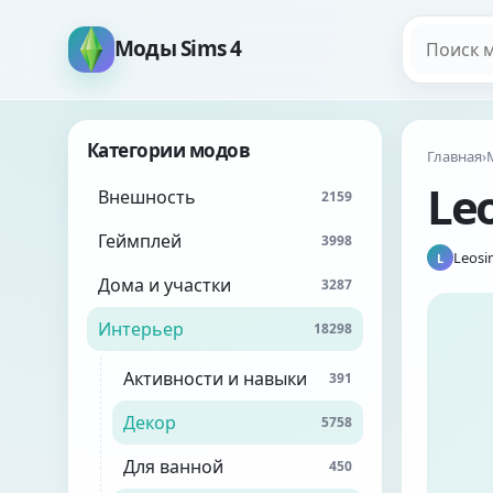
Поиск мо
Моды Sims 4
Категории модов
Главная
›
Le
Внешность
2159
Геймплей
3998
Leosi
L
Дома и участки
3287
Интерьер
18298
Активности и навыки
391
Декор
5758
Для ванной
450