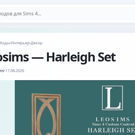
дов
Моды
›
Интерьер
›
Декор
osims — Harleigh Set
ms
•
17.06.2026