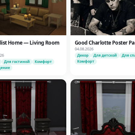
list Home — Living Room
Good Charlotte Poster P
04.08.2026
026
Декор
Для детской
Для сп
Комфорт
Для гостиной
Комфорт
щение