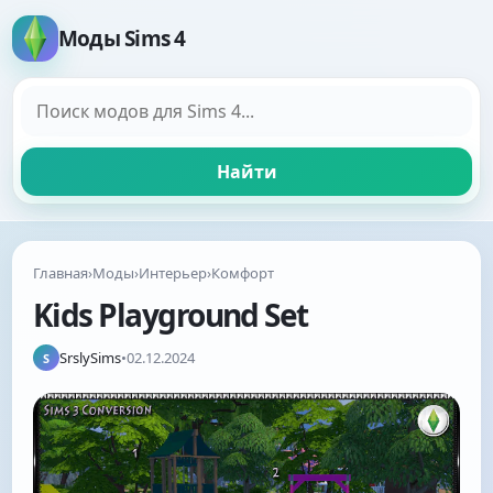
Моды Sims 4
Поиск модов
Найти
Главная
›
Моды
›
Интерьер
›
Комфорт
Kids Playground Set
SrslySims
•
02.12.2024
S