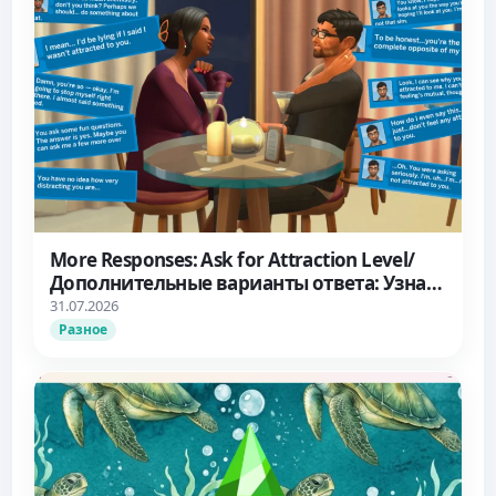
More Responses: Ask for Attraction Level/
Дополнительные варианты ответа: Узнать
об уровне влечения
31.07.2026
Разное