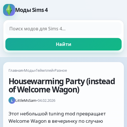
Моды Sims 4
Поиск модов
Найти
Главная
›
Моды
›
Геймплей
›
Разное
Housewarming Party (instead
of Welcome Wagon)
LittleMsSam
•
04.02.2026
L
Этот небольшой tuning mod превращает
Welcome Wagon в вечеринку по случаю