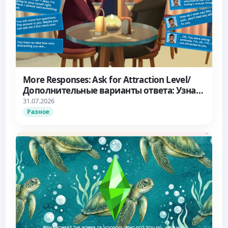
More Responses: Ask for Attraction Level/
Дополнительные варианты ответа: Узнать
об уровне влечения
31.07.2026
Разное