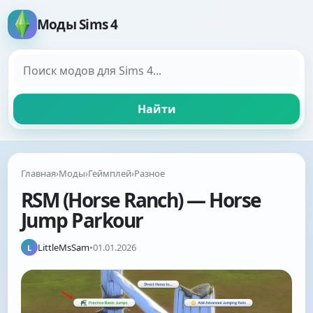
Моды Sims 4
Поиск модов
Найти
Главная
›
Моды
›
Геймплей
›
Разное
RSM (Horse Ranch) — Horse
Jump Parkour
LittleMsSam
•
01.01.2026
L