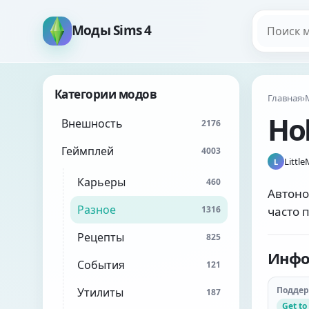
Поиск мо
Моды Sims 4
Категории модов
Главная
›
Ho
Внешность
2176
Геймплей
4003
Littl
L
Карьеры
460
Автоно
Разное
1316
часто 
Рецепты
825
Инфо
События
121
Подде
Утилиты
187
Get to