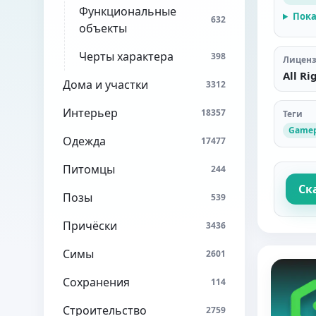
Функциональные
Пока
632
объекты
Черты характера
398
Лицен
All Ri
Дома и участки
3312
Интерьер
18357
Теги
Gamep
Одежда
17477
Питомцы
244
Ск
Позы
539
Причёски
3436
Симы
2601
Сохранения
114
Строительство
2759