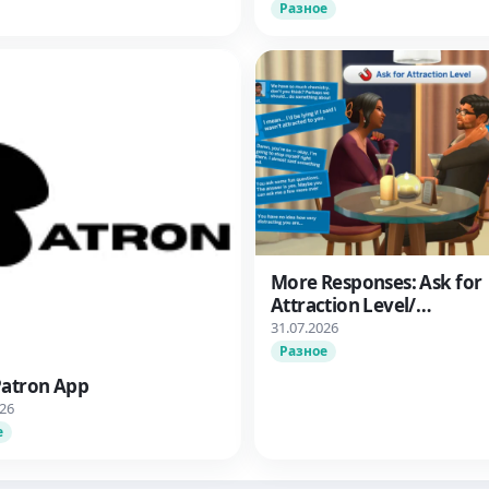
Разное
More Responses: Ask for
Attraction Level/
Дополнительные вари
31.07.2026
ответа: Узнать об уров
Разное
влечения
Patron App
026
е