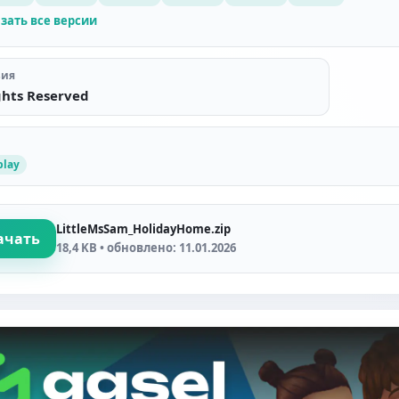
зать все версии
зия
ghts Reserved
lay
LittleMsSam_HolidayHome.zip
ачать
18,4 KB • обновлено: 11.01.2026