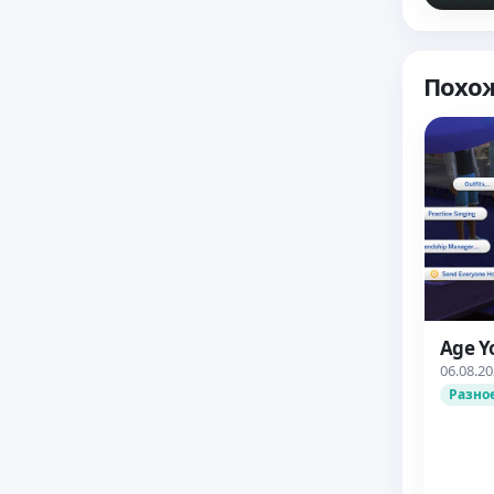
Похо
Age Y
06.08.2
Разно