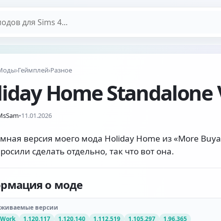
дов
Моды
›
Геймплей
›
Разное
liday Home Standalone 
eMsSam
•
11.01.2026
мная версия моего мода Holiday Home из «More Buyab
просили сделать отдельно, так что вот она.
рмация о моде
рживаемые версии
 Work
1.120.117
1.120.140
1.112.519
1.105.297
1.96.365