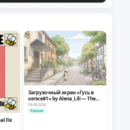
Загрузочный экран «Гусь в
кепке#1» by Alena_Lili — The
Sims 4
03.08.2026
Разное
al Fix