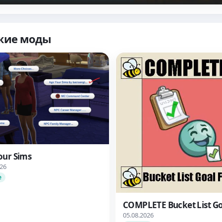
жие моды
our Sims
026
е
COMPLETE Bucket List Go
05.08.2026