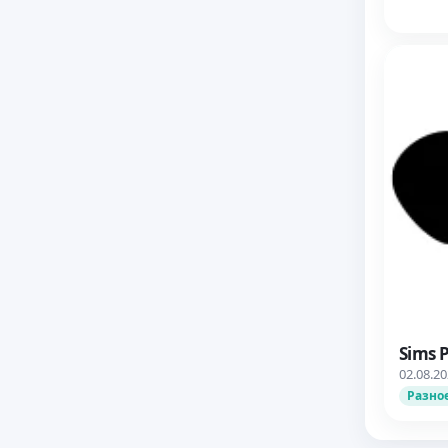
Sims 
02.08.2
Разно