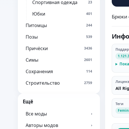
Спортивная одежда
23
Юбки
401
Брюки 
Питомцы
244
Инфо
Позы
539
Причёски
3436
Подде
1.121.
Симы
2601
Пока
Сохранения
114
Лицен
Строительство
2759
All Ri
Ещё
Теги
Femin
Все моды
›
Авторы модов
›