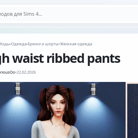
дов
Моды
›
Одежда
›
Брюки и шорты
•
Женская одежда
h waist ribbed pants
riousOo
•
22.02.2026