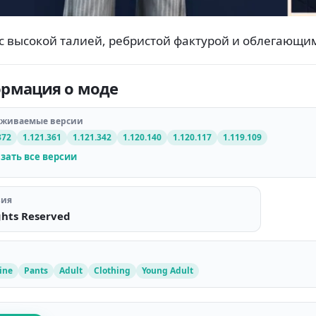
с высокой талией, ребристой фактурой и облегающим
рмация о моде
рживаемые версии
372
1.121.361
1.121.342
1.120.140
1.120.117
1.119.109
зать все версии
зия
ghts Reserved
ine
Pants
Adult
Clothing
Young Adult