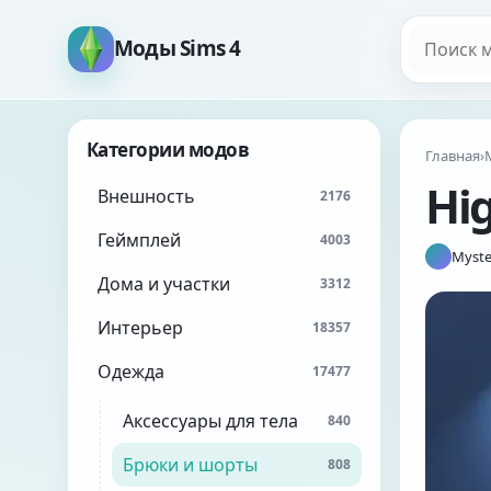
Поиск мо
Моды Sims 4
Категории модов
Главная
›
Hig
Внешность
2176
Геймплей
4003
Myste
Дома и участки
3312
Интерьер
18357
Одежда
17477
Аксессуары для тела
840
Брюки и шорты
808