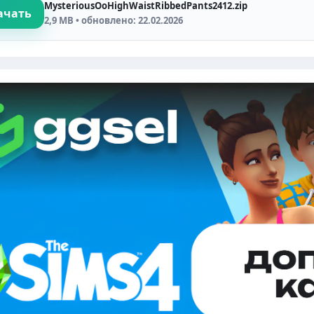
MysteriousOoHighWaistRibbedPants2412.zip
ачать
2,9 MB • обновлено: 22.02.2026