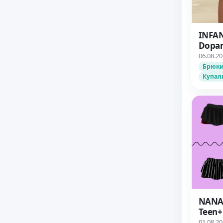
INFA
Dopam
06.08.2
Брюки
Купал
NANA7
Teen+
01.08.2