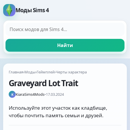
Моды Sims 4
Поиск модов
Найти
Главная
›
Моды
›
Геймплей
›
Черты характера
Graveyard Lot Trait
KiaraSims4Mods
•
17.03.2024
K
Используйте этот участок как кладбище,
чтобы почтить память семьи и друзей.