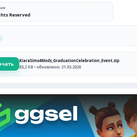
зия
ghts Reserved
s
KiaraSims4Mods_GraduationCelebration_Event.zip
ачать
83,2 KB • обновлено: 21.03.2026