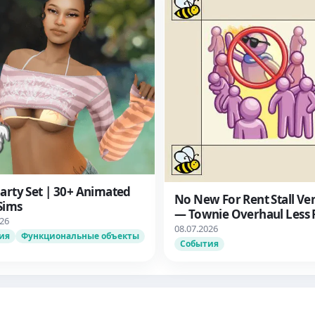
arty Set | 30+ Animated
No New For Rent Stall Ve
Sims
— Townie Overhaul Less
026
08.07.2026
ия
Функциональные объекты
События