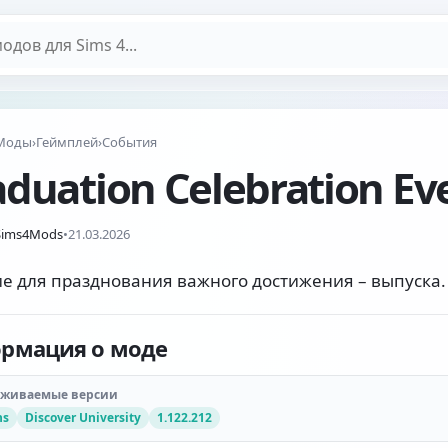
дов
Моды
›
Геймплей
›
События
duation Celebration Ev
Sims4Mods
•
21.03.2026
е для празднования важного достижения – выпуска.
рмация о моде
рживаемые версии
ns
Discover University
1.122.212