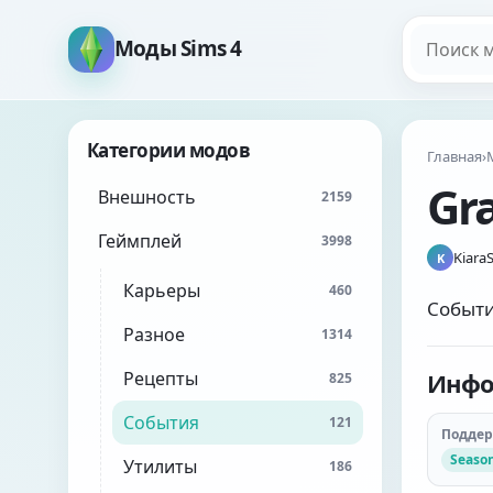
Поиск мо
Моды Sims 4
Категории модов
Главная
›
Gra
Внешность
2159
Геймплей
3998
Kiara
K
Карьеры
460
Событи
Разное
1314
Рецепты
Инфо
825
События
121
Подде
Seaso
Утилиты
186