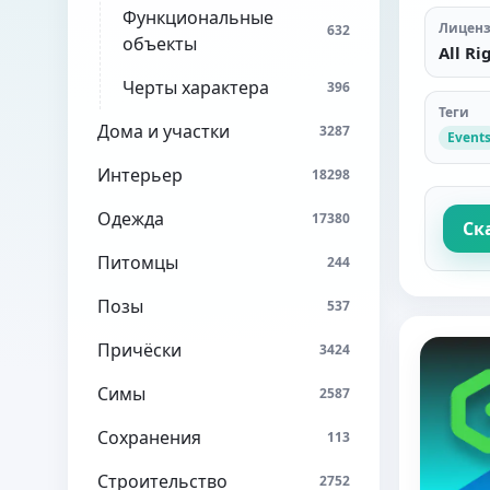
Функциональные
Лицен
632
объекты
All Ri
Черты характера
396
Теги
Дома и участки
3287
Event
Интерьер
18298
Одежда
17380
Ск
Питомцы
244
Позы
537
Причёски
3424
Симы
2587
Сохранения
113
Строительство
2752