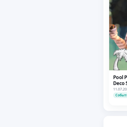
Pool P
Deco 
11.07.2
Событ