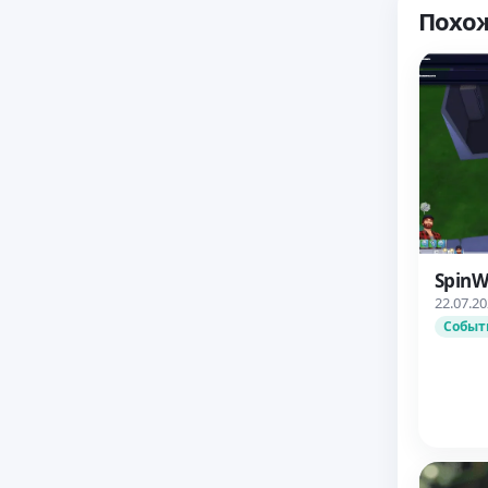
Похо
SpinW
22.07.2
Событ