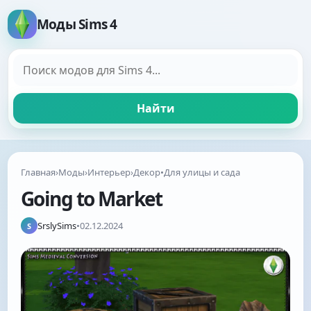
Моды Sims 4
Поиск модов
Найти
Главная
›
Моды
›
Интерьер
›
Декор
•
Для улицы и сада
Going to Market
SrslySims
•
02.12.2024
S