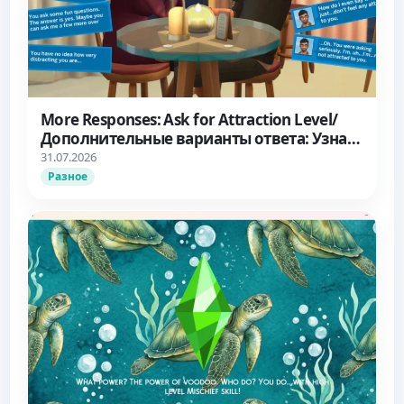
More Responses: Ask for Attraction Level/
Дополнительные варианты ответа: Узнать
об уровне влечения
31.07.2026
Разное