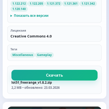
1.122.212
1.122.205
1.121.372
1.121.361
1.121.342
1.120.140
Показать все версии
Лицензия
Creative Commons 4.0
Теги
Miscellaneous
Gameplay
Скачать
lot51_freerange_v1.8.2.zip
2,2 MB • обновлено: 23.03.2026