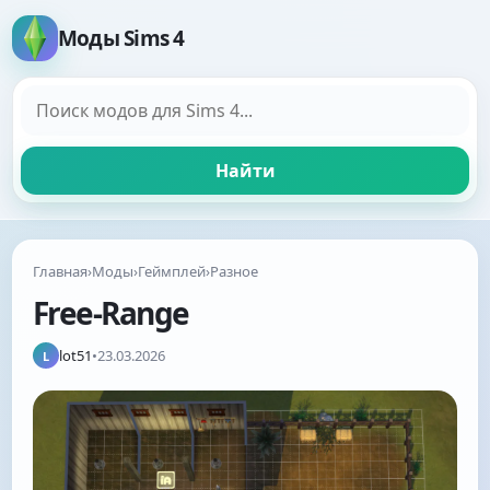
Моды Sims 4
Поиск модов
Найти
Главная
›
Моды
›
Геймплей
›
Разное
Free-Range
lot51
•
23.03.2026
L