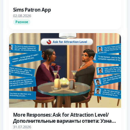
Sims Patron App
02.08.2026
Разное
More Responses: Ask for Attraction Level/
Дополнительные варианты ответа: Узнать
об уровне влечения
31.07.2026