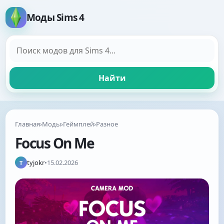
Моды Sims 4
Поиск модов
Найти
Главная
›
Моды
›
Геймплей
›
Разное
Focus On Me
tyjokr
•
15.02.2026
T