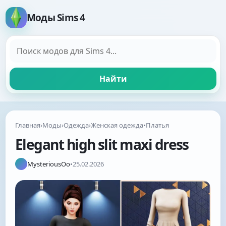
Моды Sims 4
Поиск модов
Найти
Главная
›
Моды
›
Одежда
›
Женская одежда
•
Платья
Elegant high slit maxi dress
MysteriousOo
•
25.02.2026