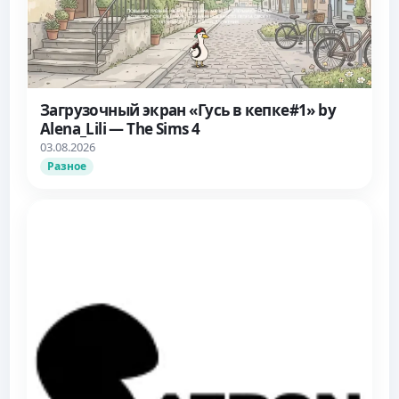
Загрузочный экран «Гусь в кепке#1» by
Alena_Lili — The Sims 4
03.08.2026
Разное