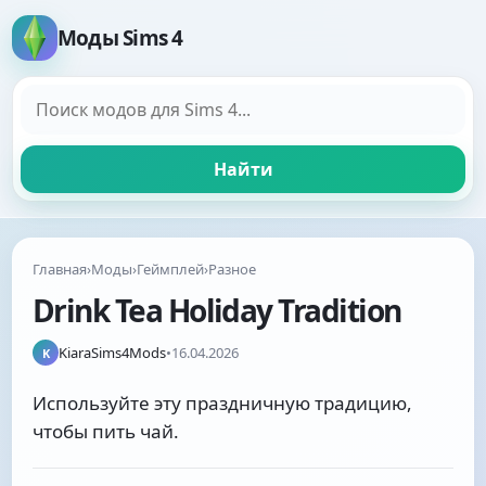
Моды Sims 4
Поиск модов
Найти
Главная
›
Моды
›
Геймплей
›
Разное
Drink Tea Holiday Tradition
KiaraSims4Mods
•
16.04.2026
K
Используйте эту праздничную традицию,
чтобы пить чай.