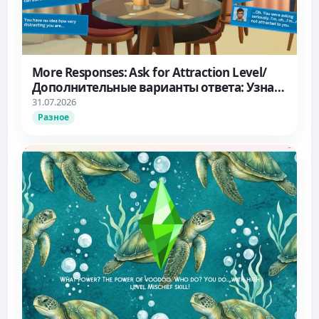
More Responses: Ask for Attraction Level/
Дополнительные варианты ответа: Узнать
об уровне влечения
31.07.2026
Разное