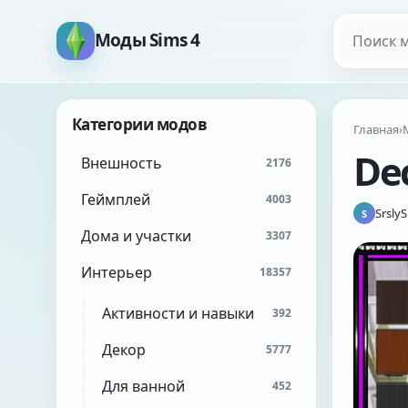
Поиск мо
Моды Sims 4
Категории модов
Главная
›
Dec
Внешность
2176
Геймплей
4003
Srsly
S
Дома и участки
3307
Интерьер
18357
Активности и навыки
392
Декор
5777
Для ванной
452