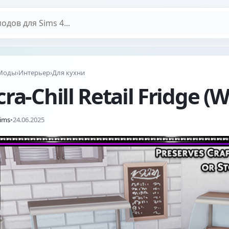
дов
Моды
›
Интерьер
›
Для кухни
ra-Chill Retail Fridge (
Sims
•
24.06.2025