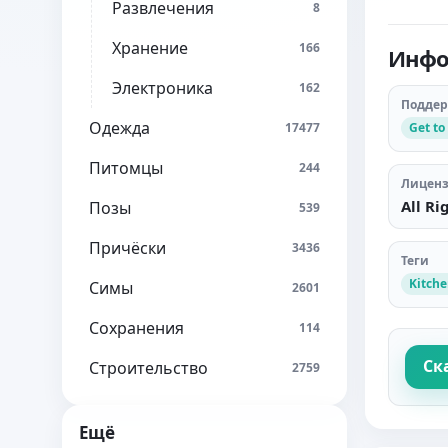
Развлечения
8
Хранение
166
Инфо
Электроника
162
Подде
Одежда
Get to
17477
Питомцы
244
Лицен
All Ri
Позы
539
Причёски
3436
Теги
Kitch
Симы
2601
Сохранения
114
Ск
Строительство
2759
Ещё