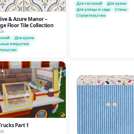
Для гостиной
Для кухни
Для улицы и сада
Стены
Строительство
live & Azure Manor –
ge Floor Tile Collection
026
анной
Для кухни
ьные покрытия
тельство
rucks Part 1
026