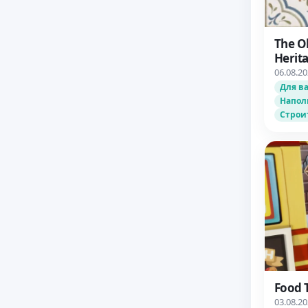
The O
Herita
06.08.2
Для в
Напол
Строи
Food T
03.08.2