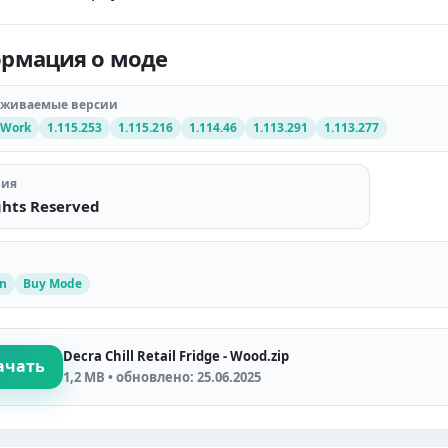
рмация о моде
рживаемые версии
 Work
1.115.253
1.115.216
1.114.46
1.113.291
1.113.277
зия
ghts Reserved
en
Buy Mode
Decra Chill Retail Fridge - Wood.zip
ачать
1,2 MB • обновлено: 25.06.2025