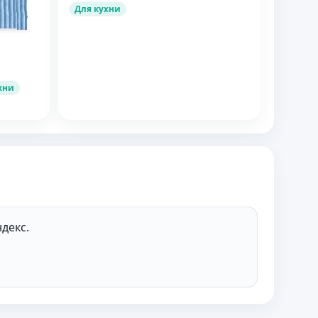
Для кухни
хни
декс.