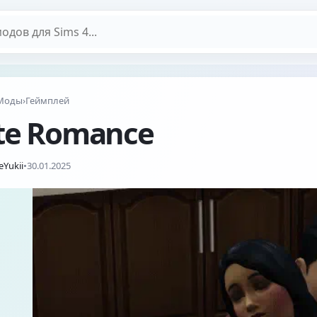
дов
Моды
›
Геймплей
te Romance
eYukii
•
30.01.2025