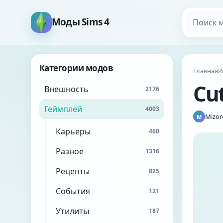
Поиск мо
Моды Sims 4
Категории модов
Главная
›
Cu
Внешность
2176
Геймплей
4003
Mizor
M
Карьеры
460
Разное
1316
Рецепты
825
События
121
Утилиты
187