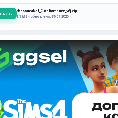
thepancake1_CuteRomance_v6j.zip
ачать
3,7 MB • обновлено: 30.01.2025