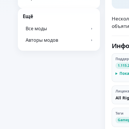
Ещё
Нескол
объяти
Все моды
›
Авторы модов
›
Инфо
Подде
1.115.
Пока
Лицен
All Ri
Теги
Gamep