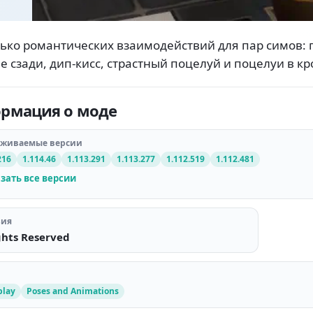
ько романтических взаимодействий для пар симов: 
е сзади, дип-кисс, страстный поцелуй и поцелуи в кр
рмация о моде
рживаемые версии
216
1.114.46
1.113.291
1.113.277
1.112.519
1.112.481
зать все версии
зия
ghts Reserved
lay
Poses and Animations