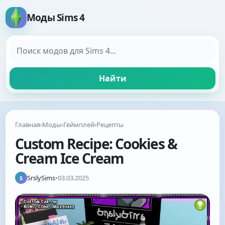
Моды Sims 4
Поиск модов
Найти
Главная
›
Моды
›
Геймплей
›
Рецепты
Custom Recipe: Cookies &
Cream Ice Cream
SrslySims
•
03.03.2025
S