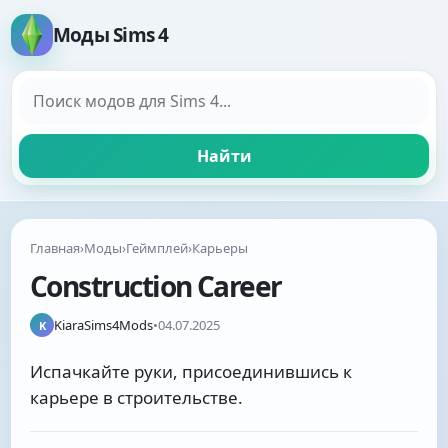
Моды Sims 4
Поиск модов
Найти
Главная
›
Моды
›
Геймплей
›
Карьеры
Construction Career
KiaraSims4Mods
•
04.07.2025
K
Испачкайте руки, присоединившись к
карьере в строительстве.