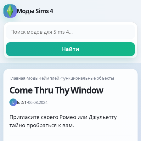
Моды Sims 4
Поиск модов
Найти
Главная
›
Моды
›
Геймплей
›
Функциональные объекты
Come Thru Thy Window
lot51
•
06.08.2024
L
Пригласите своего Ромео или Джульетту
тайно пробраться к вам.