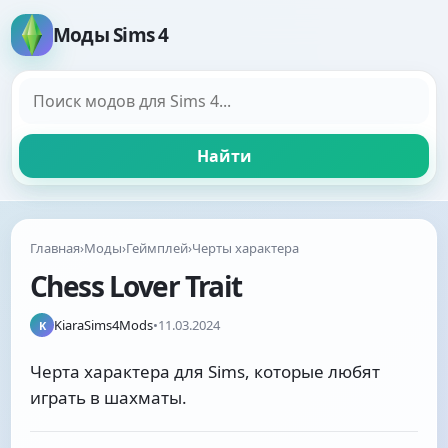
Моды Sims 4
Поиск модов
Найти
Главная
›
Моды
›
Геймплей
›
Черты характера
Chess Lover Trait
KiaraSims4Mods
•
11.03.2024
K
Черта характера для Sims, которые любят
играть в шахматы.