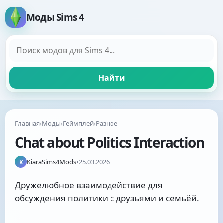
Моды Sims 4
Поиск модов
Найти
Главная
›
Моды
›
Геймплей
›
Разное
Chat about Politics Interaction
KiaraSims4Mods
•
25.03.2026
K
Дружелюбное взаимодействие для
обсуждения политики с друзьями и семьёй.