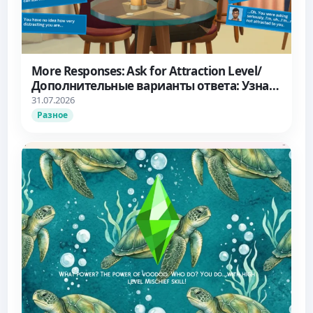
More Responses: Ask for Attraction Level/
Дополнительные варианты ответа: Узнать
об уровне влечения
31.07.2026
Разное