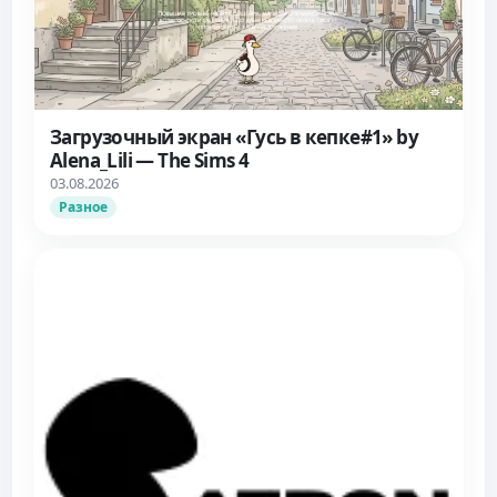
Загрузочный экран «Гусь в кепке#1» by
Alena_Lili — The Sims 4
03.08.2026
Разное