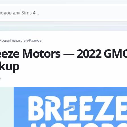
дов
Моды
›
Геймплей
›
Разное
eeze Motors — 2022 G
ckup
6