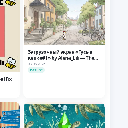
Загрузочный экран «Гусь в
кепке#1» by Alena_Lili — The
Sims 4
03.08.2026
Разное
al Fix