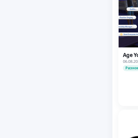
Age Y
06.08.2
Разно