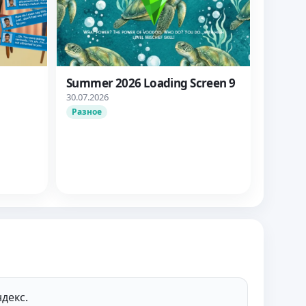
Summer 2026 Loading Screen 9
30.07.2026
анты
Разное
не
декс.