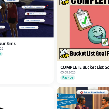
our Sims
026
е
COMPLETE Bucket List Go
05.08.2026
Разное