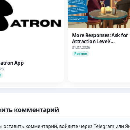
More Responses: Ask for
Attraction Level/
Дополнительные вари
31.07.2026
ответа: Узнать об уров
Разное
влечения
Patron App
026
е
вить комментарий
 оставить комментарий, войдите через Telegram или Ян