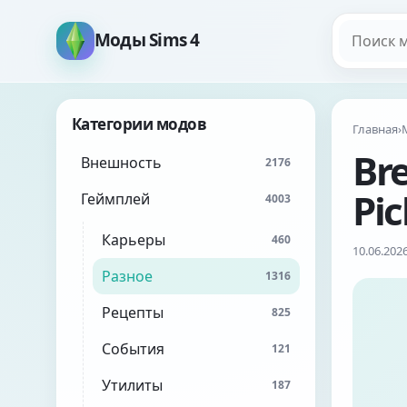
Поиск мо
Моды Sims 4
Категории модов
Главная
›
Br
Внешность
2176
Pi
Геймплей
4003
Карьеры
460
10.06.202
Разное
1316
Рецепты
825
События
121
Утилиты
187