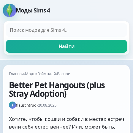
Моды Sims 4
Поиск модов
Найти
Главная
›
Моды
›
Геймплей
›
Разное
Better Pet Hangouts (plus
Stray Adoption)
flauschtrud
•
20.08.2025
F
Хотите, чтобы кошки и собаки в местах встреч
вели себя естественнее? Или, может быть,