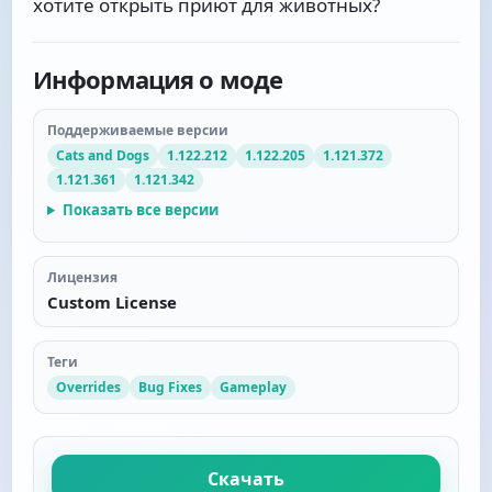
хотите открыть приют для животных?
Информация о моде
Поддерживаемые версии
Cats and Dogs
1.122.212
1.122.205
1.121.372
1.121.361
1.121.342
Показать все версии
Лицензия
Custom License
Теги
Overrides
Bug Fixes
Gameplay
Скачать