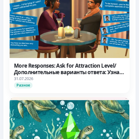
More Responses: Ask for Attraction Level/
Дополнительные варианты ответа: Узнать
об уровне влечения
31.07.2026
Разное