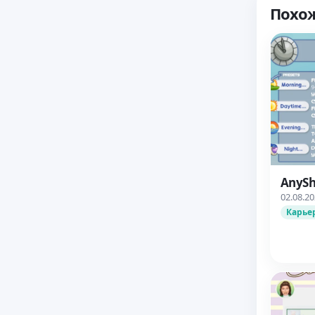
Похо
AnySh
02.08.2
Карье