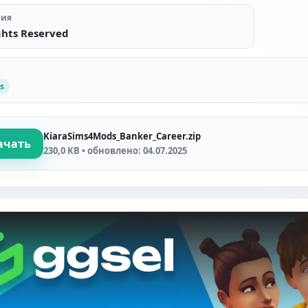
зия
ghts Reserved
s
KiaraSims4Mods_Banker_Career.zip
ачать
230,0 KB • обновлено: 04.07.2025