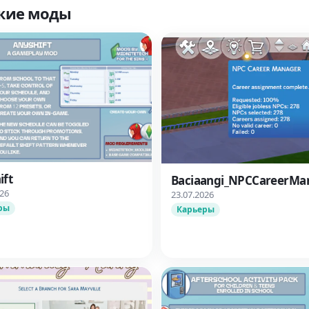
жие моды
ift
Baciaangi_NPCCareerMa
026
23.07.2026
ры
Карьеры