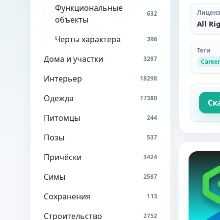
Функциональные
Лицен
632
объекты
All Ri
Черты характера
396
Теги
Дома и участки
3287
Career
Интерьер
18298
Одежда
17380
Ск
Питомцы
244
Позы
537
Причёски
3424
Симы
2587
Сохранения
113
Строительство
2752