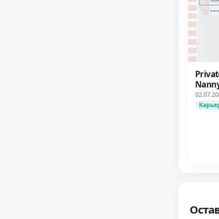
Priva
Nanny
02.07.2
Карье
Оста