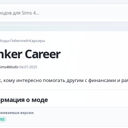
дов
Моды
›
Геймплей
›
Карьеры
nker Career
Sims4Mods
•
04.07.2025
х, кому интересно помогать другим с финансами и ра
рмация о моде
рживаемые версии
202