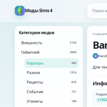
Поиск мо
Моды Sims 4
Категории модов
Главная
›
Ba
Внешность
2159
Геймплей
3998
Kiara
K
Карьеры
460
Для те
Разное
1314
Рецепты
Инфо
825
События
121
Подде
1.116.
Утилиты
186