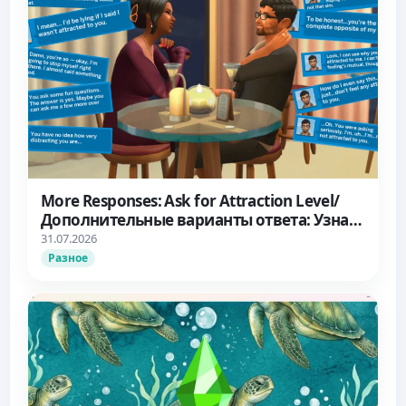
More Responses: Ask for Attraction Level/
Дополнительные варианты ответа: Узнать
об уровне влечения
31.07.2026
Разное