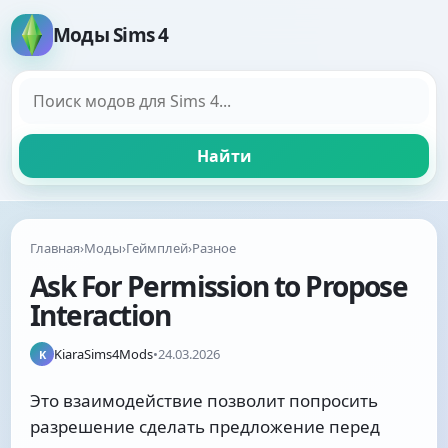
Моды Sims 4
Поиск модов
Найти
Главная
›
Моды
›
Геймплей
›
Разное
Ask For Permission to Propose
Interaction
KiaraSims4Mods
•
24.03.2026
K
Это взаимодействие позволит попросить
разрешение сделать предложение перед