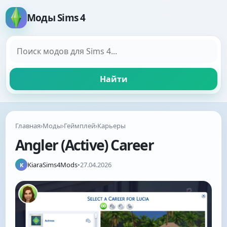
Моды Sims 4
Поиск модов
Найти
Главная
›
Моды
›
Геймплей
›
Карьеры
Angler (Active) Career
KiaraSims4Mods
•
27.04.2026
K