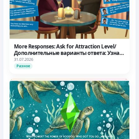
More Responses: Ask for Attraction Level/
Дополнительные варианты ответа: Узнать
об уровне влечения
31.07.2026
Разное