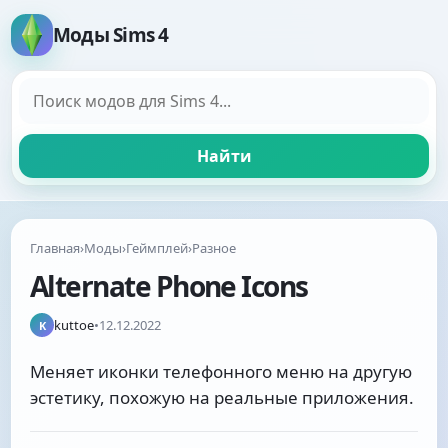
Моды Sims 4
Поиск модов
Найти
Главная
›
Моды
›
Геймплей
›
Разное
Alternate Phone Icons
kuttoe
•
12.12.2022
K
Меняет иконки телефонного меню на другую
эстетику, похожую на реальные приложения.